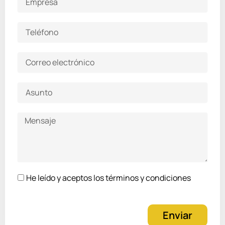
Teléfono
Correo
electrónico
Asunto
Mensaje
He
He leído y aceptos los términos y condiciones
leído
y
aceptos
Enviar
los