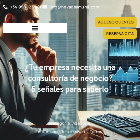
Ir
+34 958 123 486
info@nevadaamurai.com
al
contenido
ACCESO CLIENTES
RESERVA CITA
¿Tu empresa necesita una
consultoría de negocio?
5 señales para saberlo
Categoria:
Asesoría
Autor:
José Ramón Álvarez Torres