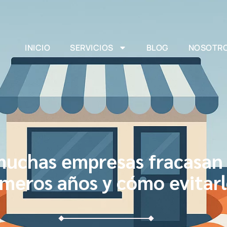
INICIO
SERVICIOS
BLOG
NOSOTR
muchas empresas fracasan 
imeros años y cómo evitar