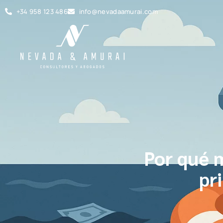
Ir
+34 958 123 486
info@nevadaamurai.com
al
contenido
Por qué 
pr